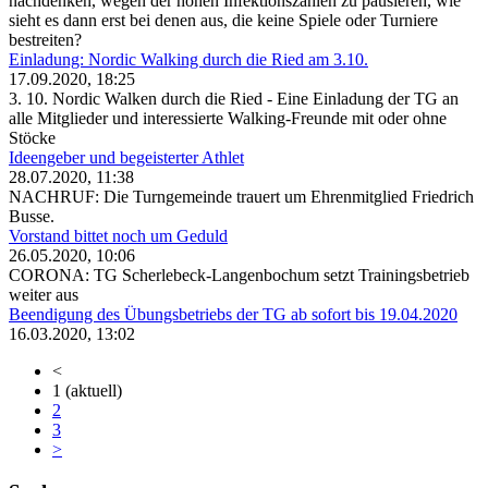
nachdenken, wegen der hohen Infektionszahlen zu pausieren, wie
sieht es dann erst bei denen aus, die keine Spiele oder Turniere
bestreiten?
Einladung: Nordic Walking durch die Ried am 3.10.
17.09.2020, 18:25
3. 10. Nordic Walken durch die Ried - Eine Einladung der TG an
alle Mitglieder und interessierte Walking-Freunde mit oder ohne
Stöcke
Ideengeber und begeisterter Athlet
28.07.2020, 11:38
NACHRUF: Die Turngemeinde trauert um Ehrenmitglied Friedrich
Busse.
Vorstand bittet noch um Geduld
26.05.2020, 10:06
CORONA: TG Scherlebeck-Langenbochum setzt Trainingsbetrieb
weiter aus
Beendigung des Übungsbetriebs der TG ab sofort bis 19.04.2020
16.03.2020, 13:02
<
1
(aktuell)
2
3
>