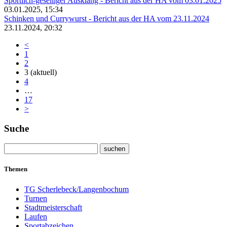
Sportlich-geselliger Ausklang - Bericht aus der HA vom 03.01.2025
03.01.2025, 15:34
Schinken und Currywurst - Bericht aus der HA vom 23.11.2024
23.11.2024, 20:32
<
1
2
3
(aktuell)
4
…
17
>
Suche
Themen
TG Scherlebeck/Langenbochum
Turnen
Stadtmeisterschaft
Laufen
Sportabzeichen