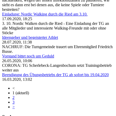
nachdenken, wegen der hohen Infektionszahlen zu pausieren, wie
sieht es dann erst bei denen aus, die keine Spiele oder Turniere
bestreiten?
Einladung: Nordic Walking durch die Ried am 3.10.
17.09.2020, 18:25
3. 10. Nordic Walken durch die Ried - Eine Einladung der TG an
alle Mitglieder und interessierte Walking-Freunde mit oder ohne
Stöcke
Ideengeber und begeisterter Athlet
28.07.2020, 11:38
NACHRUF: Die Turngemeinde trauert um Ehrenmitglied Friedrich
Busse.
Vorstand bittet noch um Geduld
26.05.2020, 10:06
CORONA: TG Scherlebeck-Langenbochum setzt Trainingsbetrieb
weiter aus
Beendigung des Übungsbetriebs der TG ab sofort bis 19.04.2020
16.03.2020, 13:02
<
1
(aktuell)
2
3
>